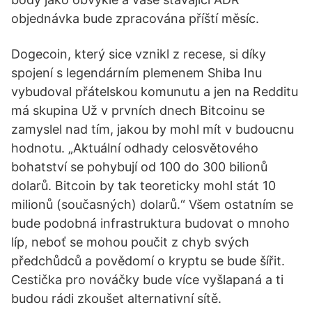
objednávka bude zpracována příští měsíc.
Dogecoin, který sice vznikl z recese, si díky
spojení s legendárním plemenem Shiba Inu
vybudoval přátelskou komunutu a jen na Redditu
má skupina Už v prvních dnech Bitcoinu se
zamyslel nad tím, jakou by mohl mít v budoucnu
hodnotu. „Aktuální odhady celosvětového
bohatství se pohybují od 100 do 300 bilionů
dolarů. Bitcoin by tak teoreticky mohl stát 10
milionů (současných) dolarů.“ Všem ostatním se
bude podobná infrastruktura budovat o mnoho
líp, neboť se mohou poučit z chyb svých
předchůdců a povědomí o kryptu se bude šířit.
Cestička pro nováčky bude více vyšlapaná a ti
budou rádi zkoušet alternativní sítě.