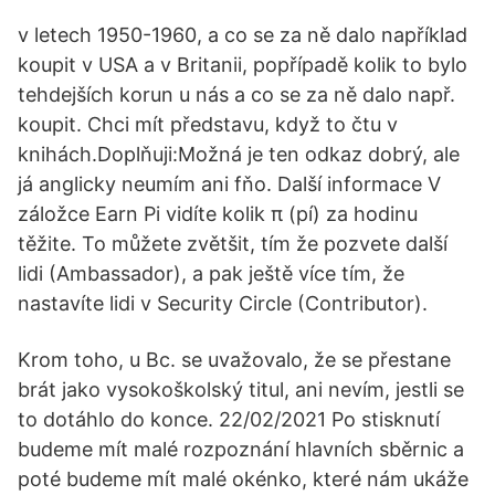
v letech 1950-1960, a co se za ně dalo například
koupit v USA a v Britanii, popřípadě kolik to bylo
tehdejších korun u nás a co se za ně dalo např.
koupit. Chci mít představu, když to čtu v
knihách.Doplňuji:Možná je ten odkaz dobrý, ale
já anglicky neumím ani fňo. Další informace V
záložce Earn Pi vidíte kolik π (pí) za hodinu
těžite. To můžete zvětšit, tím že pozvete další
lidi (Ambassador), a pak ještě více tím, že
nastavíte lidi v Security Circle (Contributor).
Krom toho, u Bc. se uvažovalo, že se přestane
brát jako vysokoškolský titul, ani nevím, jestli se
to dotáhlo do konce. 22/02/2021 Po stisknutí
budeme mít malé rozpoznání hlavních sběrnic a
poté budeme mít malé okénko, které nám ukáže