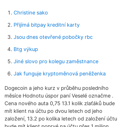
Christine sako
Přijímá bitpay kreditní karty
Jsou dnes otevřené pobočky rbc
Btg výkup
Jiné slovo pro kolegu zaměstnance
Jak funguje kryptoměnová peněženka
Dogecoin a jeho kurz v průběhu posledního
měsíce Hodnotu úspor paní Veselé označme .
Cena nového auta 0,75 13.1 kolik zlaťáků bude
mít klient na účtu po dvou letech od jeho
založení, 13.2 po kolika letech od založení účtu
bude mít klient poprvé na účtu přes 1 milion