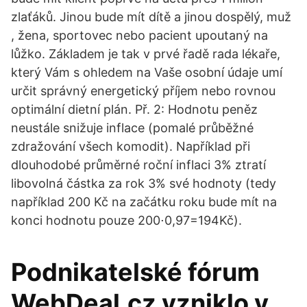
zlaťáků. Jinou bude mít dítě a jinou dospělý, muž
, žena, sportovec nebo pacient upoutaný na
lůžko. Základem je tak v prvé řadě rada lékaře,
který Vám s ohledem na Vaše osobní údaje umí
určit správný energetický příjem nebo rovnou
optimální dietní plán. Př. 2: Hodnotu peněz
neustále snižuje inflace (pomalé průběžné
zdražování všech komodit). Například při
dlouhodobé průměrné roční inflaci 3% ztratí
libovolná částka za rok 3% své hodnoty (tedy
například 200 Kč na začátku roku bude mít na
konci hodnotu pouze 200⋅0,97=194Kč).
Podnikatelské fórum
WebDeal.cz vzniklo v