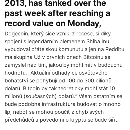
2013, has tanked over the
past week after reaching a
record value on Monday,
Dogecoin, který sice vznikl z recese, si díky
spojení s legendárním plemenem Shiba Inu
vybudoval přátelskou komunutu a jen na Redditu
má skupina Už v prvních dnech Bitcoinu se
zamyslel nad tím, jakou by mohl mít v budoucnu
hodnotu. „Aktuální odhady celosvětového
bohatství se pohybují od 100 do 300 bilionů
dolarů. Bitcoin by tak teoreticky mohl stát 10
milionů (současných) dolarů.“ Všem ostatním se
bude podobná infrastruktura budovat o mnoho
líp, neboť se mohou poučit z chyb svých
předchůdců a povědomí o kryptu se bude šířit.