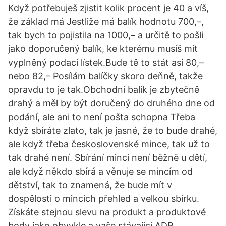
Když potřebuješ zjistit kolik procent je 40 a víš,
že základ má Jestliže má balík hodnotu 700,–,
tak bych to pojistila na 1000,– a určitě to pošli
jako doporučený balík, ke kterému musíš mít
vyplněný podací lístek.Bude tě to stát asi 80,–
nebo 82,– Posílám balíčky skoro deňně, takže
opravdu to je tak.Obchodní balík je zbytečně
drahý a měl by být doručený do druhého dne od
podání, ale ani to není pošta schopna Třeba
když sbíráte zlato, tak je jasné, že to bude drahé,
ale když třeba československé mince, tak už to
tak drahé není. Sbírání mincí není běžně u dětí,
ale když někdo sbírá a věnuje se mincím od
dětství, tak to znamená, že bude mít v
dospělosti o mincích přehled a velkou sbírku.
Získáte stejnou slevu na produkt a produktové
body jako obvykle a vaše stávající ADR