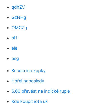
qdhZV
GzNHg
OMCZg
oH
ele
osg
Kucoin ico kapky
Hořel naposledy
6,60 převést na indické rupie
Kde koupit iota uk