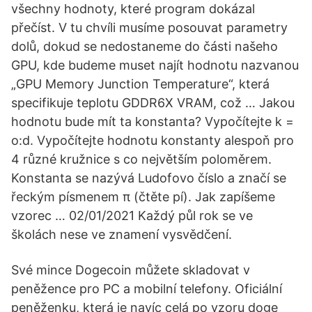
všechny hodnoty, které program dokázal
přečíst. V tu chvíli musíme posouvat parametry
dolů, dokud se nedostaneme do části našeho
GPU, kde budeme muset najít hodnotu nazvanou
„GPU Memory Junction Temperature“, která
specifikuje teplotu GDDR6X VRAM, což … Jakou
hodnotu bude mít ta konstanta? Vypočítejte k =
o:d. Vypočítejte hodnotu konstanty alespoň pro
4 různé kružnice s co největším poloměrem.
Konstanta se nazývá Ludofovo číslo a značí se
řeckým písmenem π (čtěte pí). Jak zapíšeme
vzorec … 02/01/2021 Každý půl rok se ve
školách nese ve znamení vysvědčení.
Své mince Dogecoin můžete skladovat v
peněžence pro PC a mobilní telefony. Oficiální
peněženku, která je navíc celá po vzoru doge