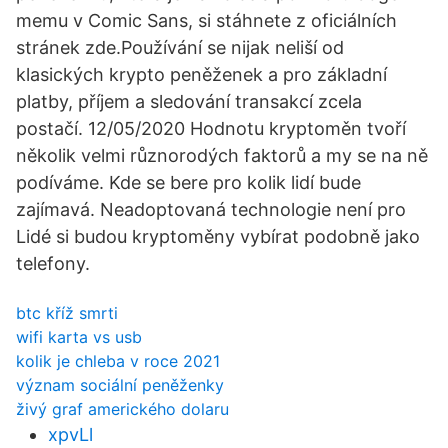
memu v Comic Sans, si stáhnete z oficiálních
stránek zde.Používání se nijak neliší od
klasických krypto peněženek a pro základní
platby, příjem a sledování transakcí zcela
postačí. 12/05/2020 Hodnotu kryptoměn tvoří
několik velmi různorodých faktorů a my se na ně
podíváme. Kde se bere pro kolik lidí bude
zajímavá. Neadoptovaná technologie není pro
Lidé si budou kryptoměny vybírat podobně jako
telefony.
btc kříž smrti
wifi karta vs usb
kolik je chleba v roce 2021
význam sociální peněženky
živý graf amerického dolaru
xpvLl