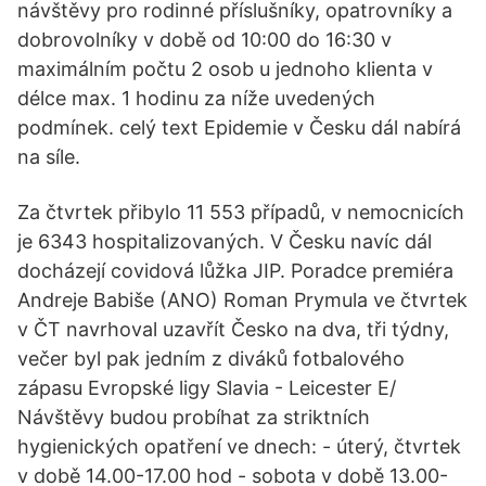
návštěvy pro rodinné příslušníky, opatrovníky a
dobrovolníky v době od 10:00 do 16:30 v
maximálním počtu 2 osob u jednoho klienta v
délce max. 1 hodinu za níže uvedených
podmínek. celý text Epidemie v Česku dál nabírá
na síle.
Za čtvrtek přibylo 11 553 případů, v nemocnicích
je 6343 hospitalizovaných. V Česku navíc dál
docházejí covidová lůžka JIP. Poradce premiéra
Andreje Babiše (ANO) Roman Prymula ve čtvrtek
v ČT navrhoval uzavřít Česko na dva, tři týdny,
večer byl pak jedním z diváků fotbalového
zápasu Evropské ligy Slavia - Leicester E/
Návštěvy budou probíhat za striktních
hygienických opatření ve dnech: - úterý, čtvrtek
v době 14.00-17.00 hod - sobota v době 13.00-