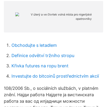
Obchodujte s letadlem
Definice odvětví tržního stropu
Křivka futures na ropu brent
Investujte do bitcoinů prostřednictvím akcií
108/2006 Sb., o sociálních službách, v platném
znění. Најди работа Најдете ја вистинската
работа за вас од илјадници можности