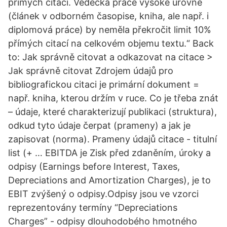
přímých citací. Vědecká práce vysoké úrovně
(článek v odborném časopise, kniha, ale např. i
diplomová práce) by neměla překročit limit 10%
přímých citací na celkovém objemu textu.“ Back
to: Jak správně citovat a odkazovat na citace >
Jak správně citovat Zdrojem údajů pro
bibliografickou citaci je primární dokument =
např. kniha, kterou držím v ruce. Co je třeba znát
– údaje, které charakterizují publikaci (struktura),
odkud tyto údaje čerpat (prameny) a jak je
zapisovat (norma). Prameny údajů citace - titulní
list (+ … EBITDA je Zisk před zdaněním, úroky a
odpisy (Earnings before Interest, Taxes,
Depreciations and Amortization Charges), je to
EBIT zvýšený o odpisy.Odpisy jsou ve vzorci
reprezentovány termíny “Depreciations
Charges” - odpisy dlouhodobého hmotného