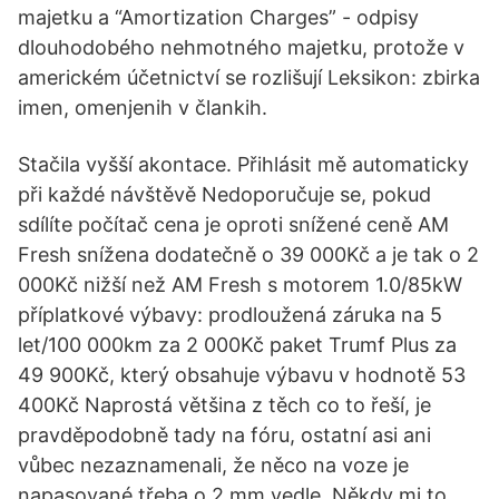
majetku a “Amortization Charges” - odpisy
dlouhodobého nehmotného majetku, protože v
americkém účetnictví se rozlišují Leksikon: zbirka
imen, omenjenih v člankih.
Stačila vyšší akontace. Přihlásit mě automaticky
při každé návštěvě Nedoporučuje se, pokud
sdílíte počítač cena je oproti snížené ceně AM
Fresh snížena dodatečně o 39 000Kč a je tak o 2
000Kč nižší než AM Fresh s motorem 1.0/85kW
příplatkové výbavy: prodloužená záruka na 5
let/100 000km za 2 000Kč paket Trumf Plus za
49 900Kč, který obsahuje výbavu v hodnotě 53
400Kč Naprostá většina z těch co to řeší, je
pravděpodobně tady na fóru, ostatní asi ani
vůbec nezaznamenali, že něco na voze je
napasované třeba o 2 mm vedle. Někdy mi to