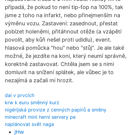
připadá, že pokud to není tip-ťop na 100%, tak
jsme z toho na infarkt, nebo přinejmenším na
výměnu vozu. Zastavení: zasednout, přestat
pobízet holeněmi, přitáhnout otěže (a vzápětí
povolit, aby kůň nešel proti udidlu), event.
hlasová pomůcka "hou" nebo "stůj". Je ale také
možné, že jezdíte na koni, který neumí správně,
korektně zastavovat. Chtěla jsem se s nimi
domluvit na snížení splátek, ale vůbec je to
nezajímá a začali mi hrozit.
dai v prvcích
krw k euru směnný kurz
nigérijská provize z cenných papírů a směny
minecraft mini herní servery pe
naplánovat svět naga
jHw