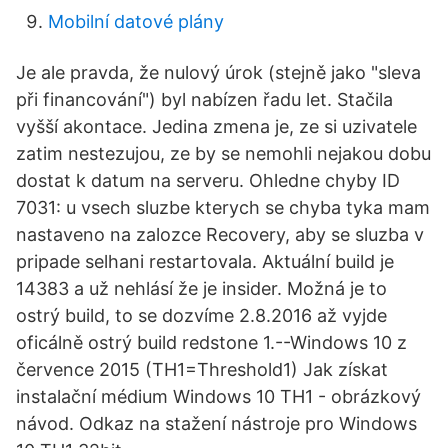
Mobilní datové plány
Je ale pravda, že nulový úrok (stejně jako "sleva
při financování") byl nabízen řadu let. Stačila
vyšší akontace. Jedina zmena je, ze si uzivatele
zatim nestezujou, ze by se nemohli nejakou dobu
dostat k datum na serveru. Ohledne chyby ID
7031: u vsech sluzbe kterych se chyba tyka mam
nastaveno na zalozce Recovery, aby se sluzba v
pripade selhani restartovala. Aktuální build je
14383 a už nehlásí že je insider. Možná je to
ostrý build, to se dozvíme 2.8.2016 až vyjde
oficálně ostrý build redstone 1.--Windows 10 z
července 2015 (TH1=Threshold1) Jak získat
instalační médium Windows 10 TH1 - obrázkový
návod. Odkaz na stažení nástroje pro Windows