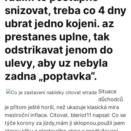
snizovat, treba co 4 dny
ubrat jedno kojeni. az
prestanes uplne, tak
odstrikavat jenom do
ulevy, aby uz nebyla
zadna „poptavka“.
Situace
důchodců
je přitom ještě horší, než ukazuje klasická míra
meziroční inflace. Citovat. bleriot11 napsal: Co se
týče korony za jízdy,mám ji sklopnou.použil jsem
starou kliku z plastového okna a prodlužovací