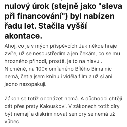
nulový úrok (stejně jako "sleva
při financování") byl nabízen
řadu let. Stačila vyšší
akontace.
Ahoj, co je v mých příspěvcích Jak někde hraje
zvíře, už se nesoustředím a jen čekám, co se mu
hrozného přihodí, prostě, je to na hlavu .
Nicméně, na 100x omílaného Bílého Bima nic
nemá, četla jsem knihu i viděla film a už si ani
jedno nezopakuji.
Zákon se totiž obcházet nemá. A důchodci chtějí
dát přes prsty Kalouskovi. V zákonech totiž díry
být nemají a diskriminovat seniory se nemá už
vůbec.