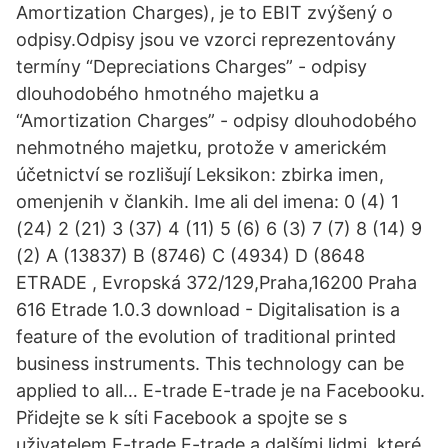
Amortization Charges), je to EBIT zvýšený o
odpisy.Odpisy jsou ve vzorci reprezentovány
termíny “Depreciations Charges” - odpisy
dlouhodobého hmotného majetku a
“Amortization Charges” - odpisy dlouhodobého
nehmotného majetku, protože v americkém
účetnictví se rozlišují Leksikon: zbirka imen,
omenjenih v člankih. Ime ali del imena: 0 (4) 1
(24) 2 (21) 3 (37) 4 (11) 5 (6) 6 (3) 7 (7) 8 (14) 9
(2) A (13837) B (8746) C (4934) D (8648
ETRADE , Evropská 372/129,Praha,16200 Praha
616 Etrade 1.0.3 download - Digitalisation is a
feature of the evolution of traditional printed
business instruments. This technology can be
applied to all… E-trade E-trade je na Facebooku.
Přidejte se k síti Facebook a spojte se s
uživatelem E-trade E-trade a dalšími lidmi, které