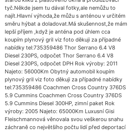
tyč.Někde jsem tu dával fotky,ale nemůžu to
najít.Hlavní výhoda,že můžu s anténou v určitém
směru hýbat a doladovat.Má skušennost,že mám
lepší příjem ,když je anténa pod úhlem cca
koupím plynový gril viz foto děkuji za případné
nabídky tel:735359486 Thor Serrano 6.4 V8
Diesel 230PS, odpočet Thor Serrano 6.4 V8
Diesel 230PS, odpočet DPH Rok výroby: 2011
Najeto: 56000Km Obytný automobil koupím
plynový gril viz foto děkuji za případné nabídky
tel:735359486 Coachmen Cross Country 376DS
5.9 Cummins Coachmen Cross Country 376DS
5.9 Cummins Diesel 300HP, zimní paket Rok
výroby: 2005 Najeto: 65000Km Luxusní Gisi
Fleischmannová věnovala svou veškerou snahu
záchraně co největšího počtu lidí před deportací