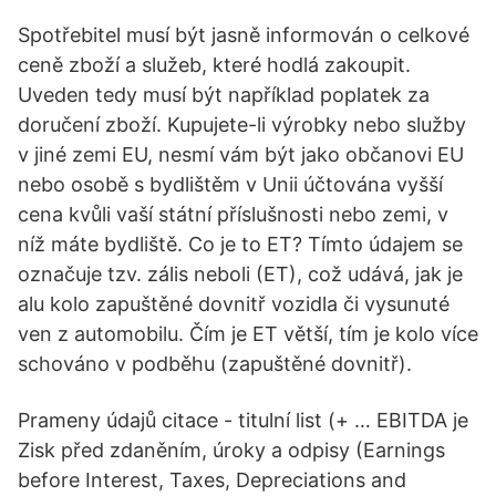
Spotřebitel musí být jasně informován o celkové
ceně zboží a služeb, které hodlá zakoupit.
Uveden tedy musí být například poplatek za
doručení zboží. Kupujete-li výrobky nebo služby
v jiné zemi EU, nesmí vám být jako občanovi EU
nebo osobě s bydlištěm v Unii účtována vyšší
cena kvůli vaší státní příslušnosti nebo zemi, v
níž máte bydliště. Co je to ET? Tímto údajem se
označuje tzv. zális neboli (ET), což udává, jak je
alu kolo zapuštěné dovnitř vozidla či vysunuté
ven z automobilu. Čím je ET větší, tím je kolo více
schováno v podběhu (zapuštěné dovnitř).
Prameny údajů citace - titulní list (+ … EBITDA je
Zisk před zdaněním, úroky a odpisy (Earnings
before Interest, Taxes, Depreciations and