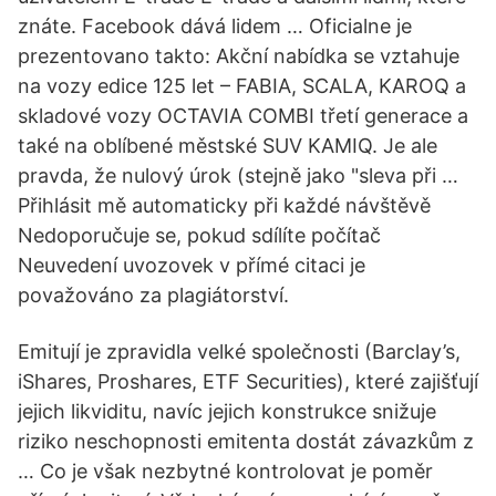
znáte. Facebook dává lidem … Oficialne je
prezentovano takto: Akční nabídka se vztahuje
na vozy edice 125 let – FABIA, SCALA, KAROQ a
skladové vozy OCTAVIA COMBI třetí generace a
také na oblíbené městské SUV KAMIQ. Je ale
pravda, že nulový úrok (stejně jako "sleva při …
Přihlásit mě automaticky při každé návštěvě
Nedoporučuje se, pokud sdílíte počítač
Neuvedení uvozovek v přímé citaci je
považováno za plagiátorství.
Emitují je zpravidla velké společnosti (Barclay’s,
iShares, Proshares, ETF Securities), které zajišťují
jejich likviditu, navíc jejich konstrukce snižuje
riziko neschopnosti emitenta dostát závazkům z
… Co je však nezbytné kontrolovat je poměr