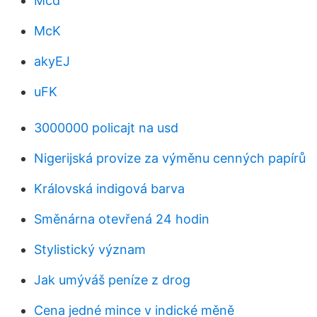
Mcd
McK
akyEJ
uFK
3000000 policajt na usd
Nigerijská provize za výměnu cenných papírů
Královská indigová barva
Směnárna otevřená 24 hodin
Stylistický význam
Jak umýváš peníze z drog
Cena jedné mince v indické měně