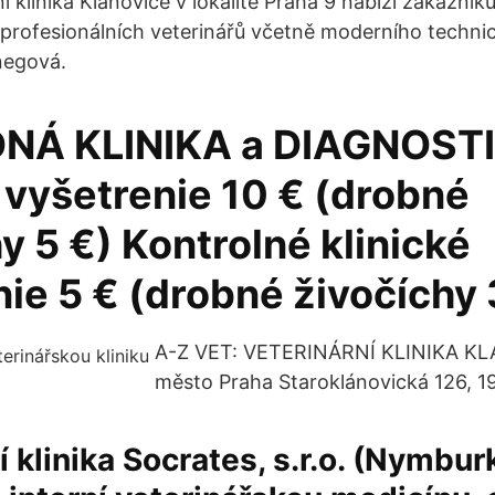
í klinika Klánovice v lokalitě Praha 9 nabízí zákazní
 profesionálních veterinářů včetně moderního techni
negová.
NÁ KLINIKA a DIAGNOSTI
 vyšetrenie 10 € (drobné
y 5 €) Kontrolné klinické
ie 5 € (drobné živočíchy 
A-Z VET: VETERINÁRNÍ KLINIKA KL
město Praha Staroklánovická 126, 19
í klinika Socrates, s.r.o. (Nymbur