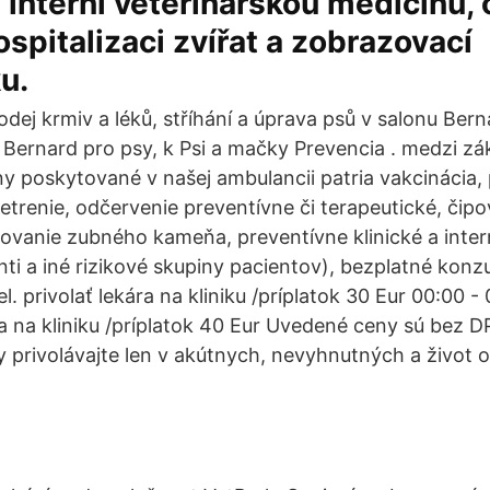
interní veterinářskou medicínu, 
ospitalizaci zvířat a zobrazovací
u.
dej krmiv a léků, stříhání a úprava psů v salonu Bern
 Bernard pro psy, k Psi a mačky Prevencia . medzi zá
y poskytované v našej ambulancii patria vakcinácia,
etrenie, odčervenie preventívne či terapeutické, čipo
ovanie zubného kameňa, preventívne klinické a inter
enti a iné rizikové skupiny pacientov), bezplatné konzu
. privolať lekára na kliniku /príplatok 30 Eur 00:00 
ára na kliniku /príplatok 40 Eur Uvedené ceny sú bez 
ky privolávajte len v akútnych, nevyhnutných a život 