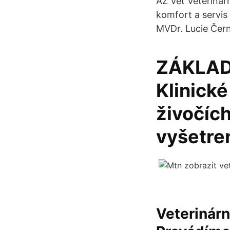
AZ Vet Veterinárn
komfort a servis
MVDr. Lucie Čer
ZÁKLAD
Klinické
živočích
vyšetren
Veterinárn