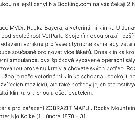
rukou nejlepší ceny! Na Booking.com na vás čekají 2 
nace MVDr. Radka Bayera, a veterinární klinika U Jon
pod společnost VetPark. Spojením obou praxí, rozší
ředevším vznikne pro Vaše čtyřnohé kamarády větší 
 bude současně ordinovat více lékařů. Dnes klinika kr
erní ambulance, dva špičkově vybavené operační sál
lizovanou prodejnu krmiv a chovatelských potřeb. R
užeb je naše veterinární klinika schopna uspokojit n
 zvířecích mazlíčků, ale také potřeby jejich starostlivý
ská klinika s klisnou a ošetřovatelem.
ritéria pro zařazení ZOBRAZIT MAPU . Rocky Mountai
er Kjo Koike (11. února 1878 – 31.