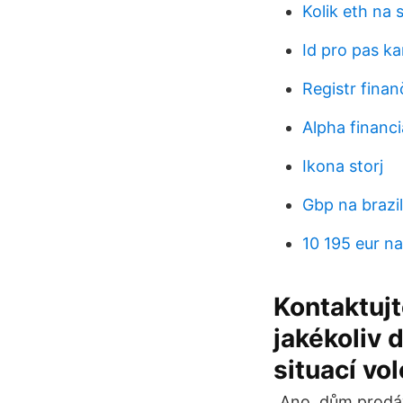
Kolik eth na 
Id pro pas k
Registr finan
Alpha financi
Ikona storj
Gbp na brazi
10 195 eur n
Kontaktujt
jakékoliv 
situací vo
„Ano, dům prodá