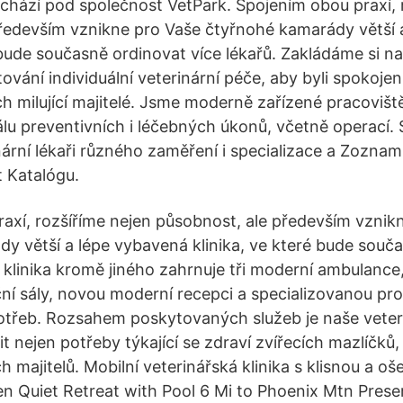
hází pod společnost VetPark. Spojením obou praxí, 
ředevším vznikne pro Vaše čtyřnohé kamarády větší 
é bude současně ordinovat více lékařů. Zakládáme si 
ování individuální veterinární péče, aby byli spokojen
ejich milující majitelé. Jsme moderně zařízené pracoviš
álu preventivních i léčebných úkonů, včetně operací.
nární lékaři různého zaměření i specializace a Zozna
t Katalógu.
axí, rozšíříme nejen působnost, ale především vznik
y větší a lépe vybavená klinika, ve které bude souč
s klinika kromě jiného zahrnuje tři moderní ambulance
í sály, novou moderní recepci a specializovanou pro
třeb. Rozsahem poskytovaných služeb je naše veterin
 nejen potřeby týkající se zdraví zvířecích mazlíčků,
ých majitelů. Mobilní veterinářská klinika s klisnou a o
 Quiet Retreat with Pool 6 Mi to Phoenix Mtn Prese