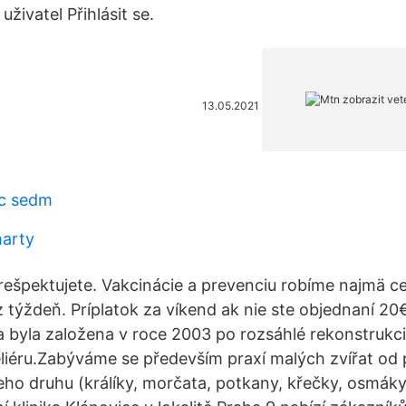
uživatel Přihlásit se.
13.05.2021
ic sedm
harty
rešpektujete. Vakcinácie a prevenciu robíme najmä c
 týždeň. Príplatok za víkend ak nie ste objednaní 20€
ka byla založena v roce 2003 po rozsáhlé rekonstrukc
liéru.Zabýváme se především praxí malých zvířat od 
o druhu (králíky, morčata, potkany, křečky, osmáky, č