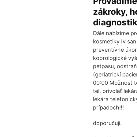
Provádíme 
zákroky, h
diagnostik
Dále nabízíme pro
kosmetiky Iv san
preventívne úkon
koprologické vyš
petpasu, odstraň
(geriatrickí paci
00:00 Možnosť tel
tel. privolať lek
lekára telefonic
prípadoch!!!
doporučuji.