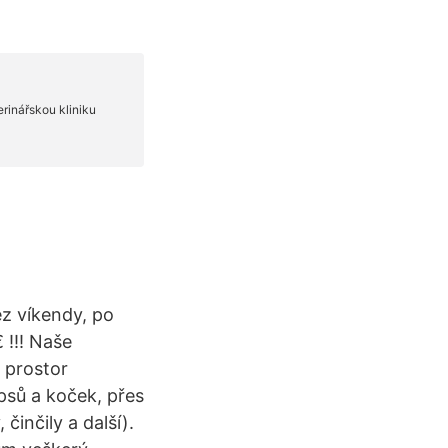
ez víkendy, po
 !!! Naše
i prostor
psů a koček, přes
inčily a další).