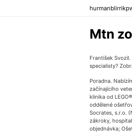
hurmanblirrik
Mtn zo
František Svozil.
specialisty? Zobra
Poradna. Nabízím
začínajícího vet
klinika od LEGO®
oddělené ošetřov
Socrates, s.r.o.
zákroky, hospital
objednávka; Oše