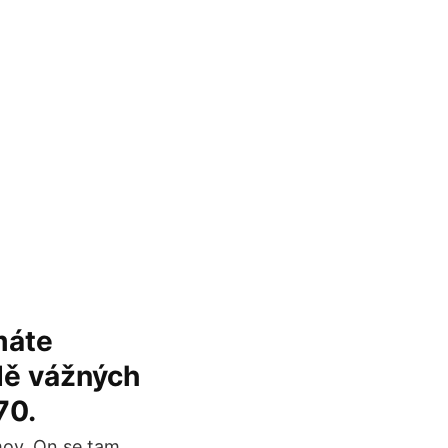
máte
adě vážných
70.
ov. On se tam