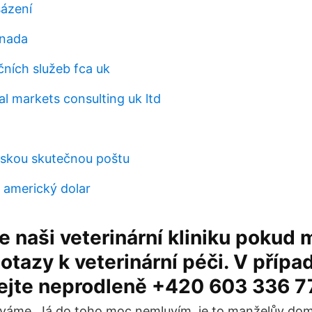
sázení
anada
čních služeb fca uk
al markets consulting uk ltd
lskou skutečnou poštu
a americký dolar
e naši veterinární kliniku pokud 
dotazy k veterinární péči. V příp
lejte neprodleně +420 603 336 7
váme. Já do toho moc nemluvím, je to manželův dom