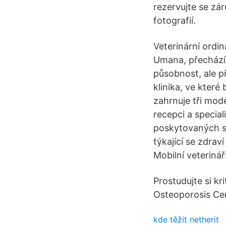
rezervujte se zá
fotografií.
Veterinární ordi
Umana, přechází 
působnost, ale p
klinika, ve které
zahrnuje tři mod
recepci a specia
poskytovaných sl
týkající se zdraví
Mobilní veterinář
Prostudujte si k
Osteoporosis Cent
kde těžit netherit