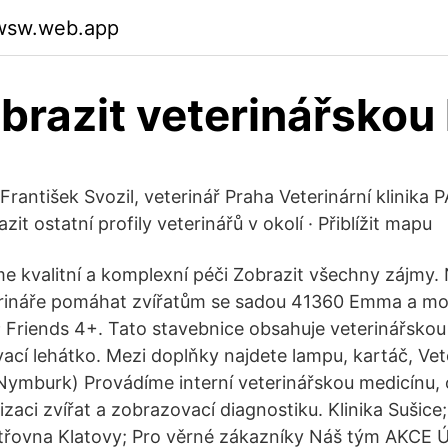
pwsw.web.app
brazit veterinářskou 
 František Svozil, veterinář Praha Veterinární klinik
zit ostatní profily veterinářů v okolí · Přiblížit mapu
e kvalitní a komplexní péči Zobrazit všechny zájmy.
erináře pomáhat zvířatům se sadou 41360 Emma a mobi
 Friends 4+. Tato stavebnice obsahuje veterinářsko
ací lehátko. Mezi doplňky najdete lampu, kartáč, Vete
 (Nymburk) Provádíme interní veterinářskou medicínu, 
izaci zvířat a zobrazovací diagnostiku. Klinika Sušice;
třovna Klatovy; Pro věrné zákazníky Náš tým AKCE 