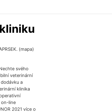
kliniku
a PAPRSEK. (mapa)
 Nechte svého
lní veterinární
u dodávku a
rinární klinika
operativní
 on-line
ÚNOR 2021 více o