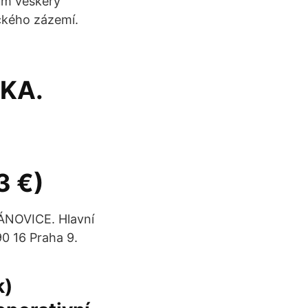
kům veškerý
ckého zázemí.
KA.
3 €)
ÁNOVICE. Hlavní
0 16 Praha 9.
k)