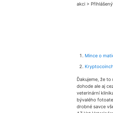
akci > Přihlášený 
Mince o mat
Kryptocoinc
Ďakujeme, že to 
dohode ale aj cez
veterinární klini
bývalého fotoate
drobné savce všeh