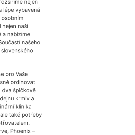
rozšíříme nejen
a lépe vybavená
na osobním
í nejen naši
tě a nabízíme
 Součástí našeho
m slovenského
ne pro Vaše
asně ordinovat
, dva špičkově
dejnu krmiv a
ární klinika
 ale také potřeby
šetřovatelem.
rve, Phoenix –