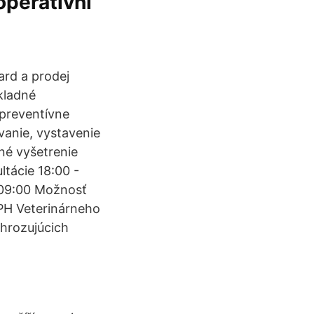
operativní
ard a prodej
kladné
 preventívne
vanie, vystavenie
né vyšetrenie
ltácie 18:00 -
- 09:00 Možnosť
DPH Veterinárneho
ohrozujúcich