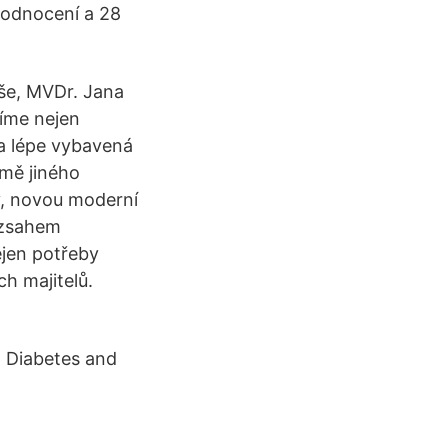
hodnocení a 28
áše, MVDr. Jana
říme nejen
a lépe vybavená
omě jiného
y, novou moderní
ozsahem
ejen potřeby
ch majitelů.
n Diabetes and