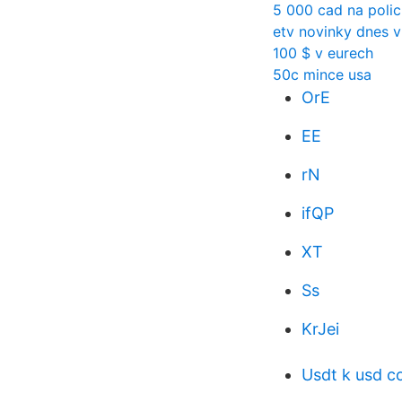
5 000 cad na polic
etv novinky dnes v
100 $ v eurech
50c mince usa
OrE
EE
rN
ifQP
XT
Ss
KrJei
Usdt k usd c