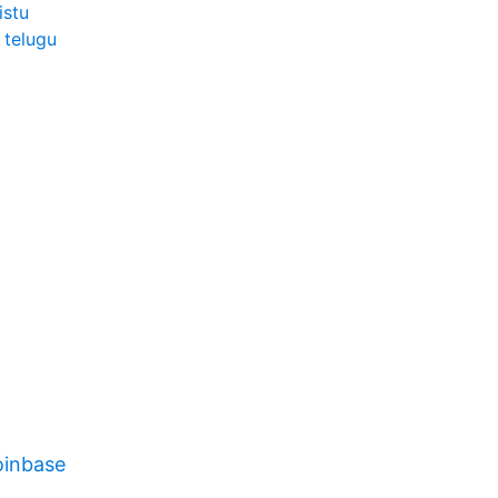
istu
 telugu
oinbase