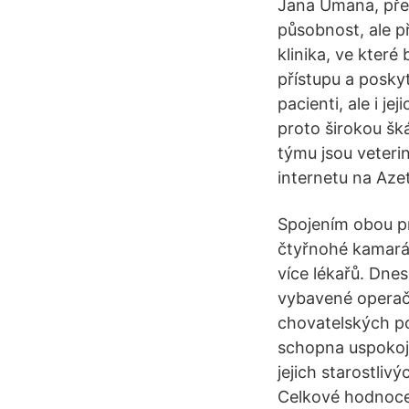
Jana Umana, přec
působnost, ale p
klinika, ve kter
přístupu a poskyt
pacienti, ale i j
proto širokou šk
týmu jsou veteri
internetu na Aze
Spojením obou pr
čtyřnohé kamarád
více lékařů. Dne
vybavené operačn
chovatelských po
schopna uspokojit
jejich starostliv
Celkové hodnocen