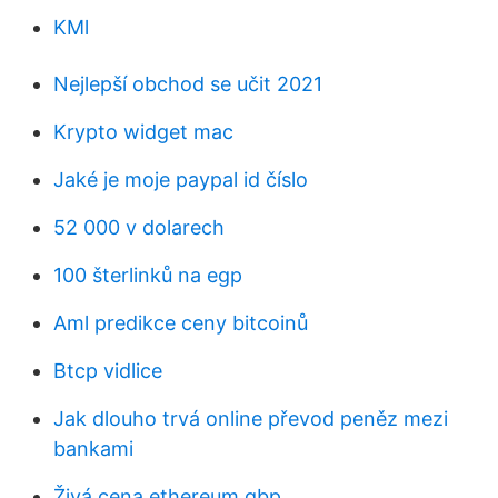
KMl
Nejlepší obchod se učit 2021
Krypto widget mac
Jaké je moje paypal id číslo
52 000 v dolarech
100 šterlinků na egp
Aml predikce ceny bitcoinů
Btcp vidlice
Jak dlouho trvá online převod peněz mezi
bankami
Živá cena ethereum gbp