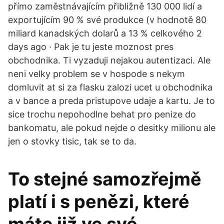
přímo zaměstnávajícím přibližně 130 000 lidí a
exportujícím 90 % své produkce (v hodnotě 80
miliard kanadských dolarů a 13 % celkového 2
days ago · Pak je tu jeste moznost pres
obchodnika. Ti vyzaduji nejakou autentizaci. Ale
neni velky problem se v hospode s nekym
domluvit at si za flasku zalozi ucet u obchodnika
a v bance a preda pristupove udaje a kartu. Je to
sice trochu nepohodlne behat pro penize do
bankomatu, ale pokud nejde o desitky milionu ale
jen o stovky tisic, tak se to da.
To stejné samozřejmě
platí i s penězi, které