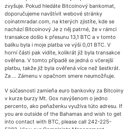
zvyšuje. Pokud hledáte Bitcoinový bankomat,
doporučujeme navštívit webové stránky
coinatmradar.com, na kterých zjistíte, kde se
nachází Bitcoinový Je z něj patrné, že v rámci
transakce došlo k přesunu 13,1 BTC a v tomto
balíku byla i moje platba ve výši 0,01 BTC. V
horní části pak vidíte, kolikrát již byla transakce
ověřena. V tomto případě se jedná o včerejší
platbu, takže již byla ověřená více než šestkrát.
Za … Zámenu v opačnom smere neumožňuje.
V súčasnosti zamieňa euro bankovky za Bitcoiny
v kurze burzy Mt. Gox navýšenom o jedno
percento, ako peňaženku využíva túto adresu. If
you are outside of the Bahamas and wish to get
into contact with BTC, please call 242-225-