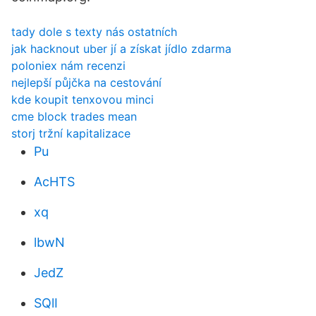
tady dole s texty nás ostatních
jak hacknout uber jí a získat jídlo zdarma
poloniex nám recenzi
nejlepší půjčka na cestování
kde koupit tenxovou minci
cme block trades mean
storj tržní kapitalizace
Pu
AcHTS
xq
lbwN
JedZ
SQlI