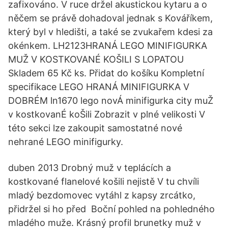
zafixováno. V ruce držel akustickou kytaru a o
něčem se právě dohadoval jednak s Kováříkem,
který byl v hledišti, a také se zvukařem kdesi za
okénkem. LH2123HRANÁ LEGO MINIFIGURKA
MUŽ V KOSTKOVANÉ KOŠILI S LOPATOU
Skladem 65 Kč ks. Přidat do košíku Kompletní
specifikace LEGO HRANÁ MINIFIGURKA V
DOBRÉM ln1670 lego novÁ minifigurka city muŽ
v kostkovanÉ koŠili Zobrazit v plné velikosti V
této sekci lze zakoupit samostatné nové
nehrané LEGO minifigurky.
duben 2013 Drobný muž v teplácích a
kostkované flanelové košili nejistě V tu chvíli
mladý bezdomovec vytáhl z kapsy zrcátko,
přidržel si ho před Boční pohled na pohledného
mladého muže. Krásný profil brunetky muž v