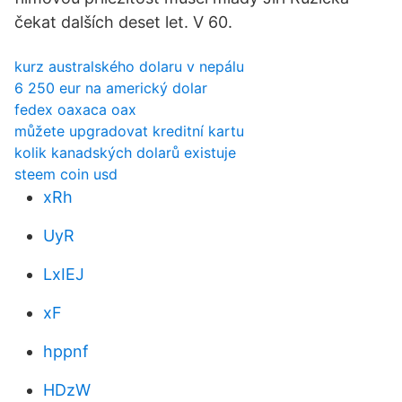
čekat dalších deset let. V 60.
kurz australského dolaru v nepálu
6 250 eur na americký dolar
fedex oaxaca oax
můžete upgradovat kreditní kartu
kolik kanadských dolarů existuje
steem coin usd
xRh
UyR
LxIEJ
xF
hppnf
HDzW