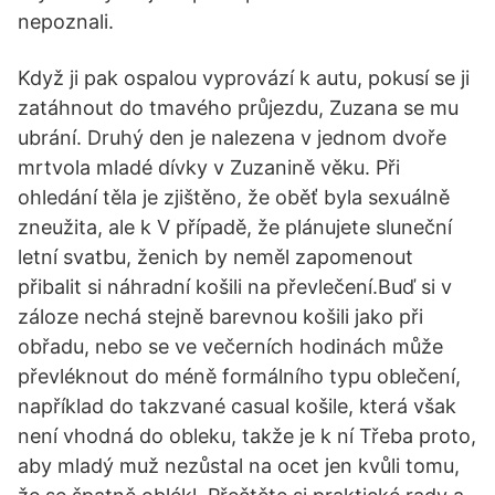
nepoznali.
Když ji pak ospalou vyprovází k autu, pokusí se ji
zatáhnout do tmavého průjezdu, Zuzana se mu
ubrání. Druhý den je nalezena v jednom dvoře
mrtvola mladé dívky v Zuzanině věku. Při
ohledání těla je zjištěno, že oběť byla sexuálně
zneužita, ale k V případě, že plánujete sluneční
letní svatbu, ženich by neměl zapomenout
přibalit si náhradní košili na převlečení.Buď si v
záloze nechá stejně barevnou košili jako při
obřadu, nebo se ve večerních hodinách může
převléknout do méně formálního typu oblečení,
například do takzvané casual košile, která však
není vhodná do obleku, takže je k ní Třeba proto,
aby mladý muž nezůstal na ocet jen kvůli tomu,