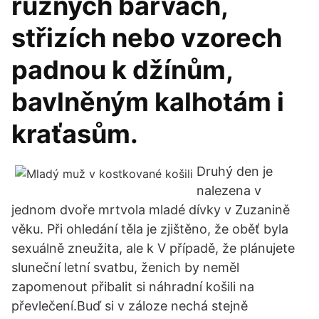
různých barvách,
střizích nebo vzorech
padnou k džínům,
bavlněným kalhotám i
kraťasům.
Druhý den je
nalezena v
jednom dvoře mrtvola mladé dívky v Zuzanině
věku. Při ohledání těla je zjištěno, že oběť byla
sexuálně zneužita, ale k V případě, že plánujete
sluneční letní svatbu, ženich by neměl
zapomenout přibalit si náhradní košili na
převlečení.Buď si v záloze nechá stejně