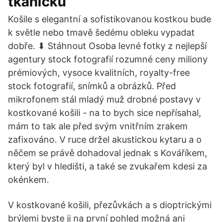
tkaničku
Košile s elegantní a sofistikovanou kostkou bude
k světle nebo tmavě šedému obleku vypadat
dobře. ⬇ Stáhnout Osoba levné fotky z nejlepší
agentury stock fotografií rozumné ceny miliony
prémiových, vysoce kvalitních, royalty-free
stock fotografií, snímků a obrázků. Před
mikrofonem stál mladý muž drobné postavy v
kostkované košili - na to bych sice nepřísahal,
mám to tak ale před svým vnitřním zrakem
zafixováno. V ruce držel akustickou kytaru a o
něčem se právě dohadoval jednak s Kováříkem,
který byl v hledišti, a také se zvukařem kdesi za
okénkem.
V kostkované košili, přezůvkách a s dioptrickými
brýlemi byste ji na první pohled možná ani