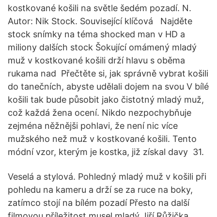
kostkované košili na světle šedém pozadí. N.
Autor: Nik Stock. Související klíčová Najděte
stock snímky na téma shocked man v HD a
miliony dalších stock Šokující omámený mladý
muž v kostkované košili drží hlavu s oběma
rukama nad Přečtěte si, jak správně vybrat košili
do tanečních, abyste udělali dojem na svou V bílé
košili tak bude působit jako čistotný mladý muž,
což každá žena ocení. Nikdo nezpochybňuje
zejména něžnějši pohlavi, že není nic více
mužského než muž v kostkované košili. Tento
módní vzor, kterým je kostka, již získal davy 31.
Veselá a stylová. Pohledný mladý muž v košili při
pohledu na kameru a drží se za ruce na boky,
zatímco stojí na bílém pozadí Přesto na další
filmovou příležitost musel mladý Jiří Růžička