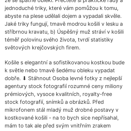
že se špatně oblékl. Přečtěte si praktické rady a
jednoduché triky, které vám pomůžou k tomu,
abyste na plese udělali dojem a vypadali skvěle.
Jaké triky fungují, tmavě modrou košili v lesku a
stříbrnou kravatu, b) Úspěšný muž stráví v košili
téměř polovinu svého života, tvrdí statistiky
světových krejčovských firem.
Košile s elegantní a sofistikovanou kostkou bude
k světle nebo tmavě šedému obleku vypadat
dobře. ⬇ Stáhnout Osoba levné fotky z nejlepší
agentury stock fotografií rozumné ceny miliony
prémiových, vysoce kvalitních, royalty-free
stock fotografií, snímků a obrázků. Před
mikrofonem stál mladý muž drobné postavy v
kostkované košili - na to bych sice nepřísahal,
mám to tak ale před svým vnitřním zrakem