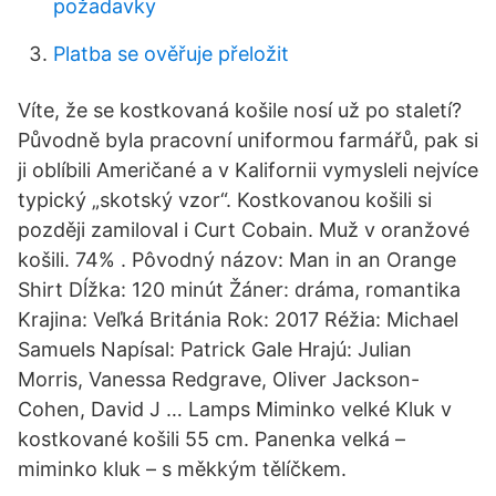
požadavky
Platba se ověřuje přeložit
Víte, že se kostkovaná košile nosí už po staletí?
Původně byla pracovní uniformou farmářů, pak si
ji oblíbili Američané a v Kalifornii vymysleli nejvíce
typický „skotský vzor“. Kostkovanou košili si
později zamiloval i Curt Cobain. Muž v oranžové
košili. 74% . Pôvodný názov: Man in an Orange
Shirt Dĺžka: 120 minút Žáner: dráma, romantika
Krajina: Veľká Británia Rok: 2017 Réžia: Michael
Samuels Napísal: Patrick Gale Hrajú: Julian
Morris, Vanessa Redgrave, Oliver Jackson-
Cohen, David J … Lamps Miminko velké Kluk v
kostkované košili 55 cm. Panenka velká –
miminko kluk – s měkkým tělíčkem.