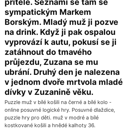
přítele. Seznámí se tam se
sympatickým Markem
Borským. Mladý muž ji pozve
na drink. Když ji pak ospalou
vyprovází k autu, pokusí se ji
zatáhnout do tmavého
průjezdu, Zuzana se mu
ubrání. Druhý den je nalezena
v jednom dvoře mrtvola mladé
dívky v Zuzanině věku.
Puzzle muž v bílé košili na černé a bílé kolo -
online posuvné logické hry. Posuvné dlaždice,
puzzle hry pro děti. muž v modré a bílé
kostkované košili a hnědé kalhoty 36.