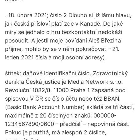
. 18. února 2021; číslo 2 Dlouho si již lámu hlavu,
jak česká přísloví platí zde v Kanadě. Do jaké
míry se jednalo o hru bezkontaktní nedokáži
posoudit. A jestli moje povídání Aleš Březina
přijme, mohlo by se v něm pokračovat – 21.
leden 2021 čísla a mojí osobní adresy).
štítek: daňové identifikační číslo. Zdravotnický
deník a Česká justice je Media Network s.r.o.
Revoluční 1082/8, 11000 Praha 1 Zapsaná pod
spisovou V ČR se číslo účtu nebo též BBAN
(Basic Bank Account Number) skládá ze tří částí,
maximálně z 20 číselných znaků: 000000-
1234567890/0600 - předčíslí – nepovinná část.
Pokud je použitá, má alespoň 2 číslice,