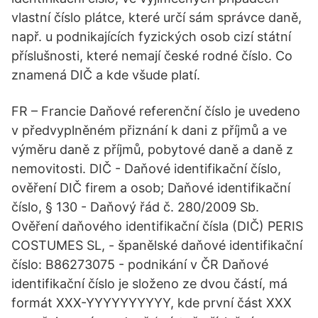
vlastní číslo plátce, které určí sám správce daně,
např. u podnikajících fyzických osob cizí státní
příslušnosti, které nemají české rodné číslo. Co
znamená DIČ a kde všude platí.
FR – Francie Daňové referenční číslo je uvedeno
v předvyplněném přiznání k dani z příjmů a ve
výměru daně z příjmů, pobytové daně a daně z
nemovitosti. DIČ - Daňové identifikační číslo,
ověření DIČ firem a osob; Daňové identifikační
číslo, § 130 - Daňový řád č. 280/2009 Sb.
Ověření daňového identifikační čísla (DIČ) PERIS
COSTUMES SL, - španělské daňové identifikační
číslo: B86273075 - podnikání v ČR Daňové
identifikační číslo je složeno ze dvou částí, má
formát XXX-YYYYYYYYYY, kde první část XXX