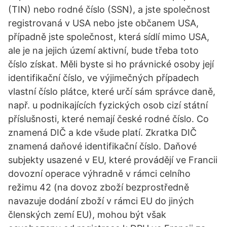
(TIN) nebo rodné číslo (SSN), a jste společnost
registrovaná v USA nebo jste občanem USA,
případně jste společnost, která sídlí mimo USA,
ale je na jejich území aktivní, bude třeba toto
číslo získat. Měli byste si ho právnické osoby její
identifikační číslo, ve výjimečných případech
vlastní číslo plátce, které určí sám správce daně,
např. u podnikajících fyzických osob cizí státní
příslušnosti, které nemají české rodné číslo. Co
znamená DIČ a kde všude platí. Zkratka DIČ
znamená daňové identifikační číslo. Daňové
subjekty usazené v EU, které provádějí ve Francii
dovozní operace výhradně v rámci celního
režimu 42 (na dovoz zboží bezprostředně
navazuje dodání zboží v rámci EU do jiných
členských zemí EU), mohou být však