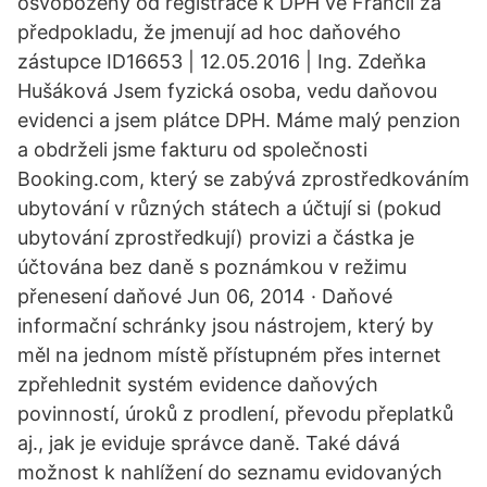
osvobozeny od registrace k DPH ve Francii za
předpokladu, že jmenují ad hoc daňového
zástupce ID16653 | 12.05.2016 | Ing. Zdeňka
Hušáková Jsem fyzická osoba, vedu daňovou
evidenci a jsem plátce DPH. Máme malý penzion
a obdrželi jsme fakturu od společnosti
Booking.com, který se zabývá zprostředkováním
ubytování v různých státech a účtují si (pokud
ubytování zprostředkují) provizi a částka je
účtována bez daně s poznámkou v režimu
přenesení daňové Jun 06, 2014 · Daňové
informační schránky jsou nástrojem, který by
měl na jednom místě přístupném přes internet
zpřehlednit systém evidence daňových
povinností, úroků z prodlení, převodu přeplatků
aj., jak je eviduje správce daně. Také dává
možnost k nahlížení do seznamu evidovaných