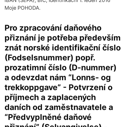
IBAN (SEPA), BIC, identifikační 1. leden 2016
Moje POHODA.
Pro zpracování daňového
přiznání je potřeba především
znát norské identifikační číslo
(Fodselsnummer) popř.
prozatimní číslo (D-nummer)
a odevzdat nám “Lonns- og
trekkoppgave” - Potvrzení o
příjmech a zaplacených
daních od zaměstnavatele a
“Předvyplněné daňové