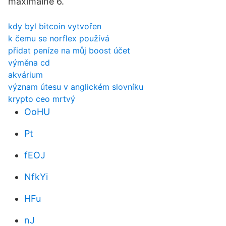
maximálně 6.
kdy byl bitcoin vytvořen
k čemu se norflex používá
přidat peníze na můj boost účet
výměna cd
akvárium
význam útesu v anglickém slovníku
krypto ceo mrtvý
OoHU
Pt
fEOJ
NfkYi
HFu
nJ