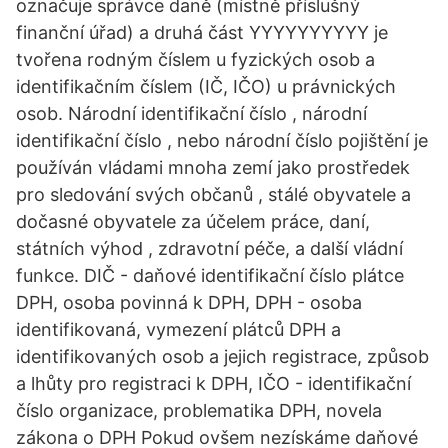
označuje správce daně (místně příslušný
finanční úřad) a druhá část YYYYYYYYYY je
tvořena rodným číslem u fyzických osob a
identifikačním číslem (IČ, IČO) u právnických
osob. Národní identifikační číslo , národní
identifikační číslo , nebo národní číslo pojištění je
používán vládami mnoha zemí jako prostředek
pro sledování svých občanů , stálé obyvatele a
dočasné obyvatele za účelem práce, daní,
státních výhod , zdravotní péče, a další vládní
funkce. DIČ - daňové identifikační číslo plátce
DPH, osoba povinná k DPH, DPH - osoba
identifikovaná, vymezení plátců DPH a
identifikovaných osob a jejich registrace, způsob
a lhůty pro registraci k DPH, IČO - identifikační
číslo organizace, problematika DPH, novela
zákona o DPH Pokud ovšem nezískáme daňové