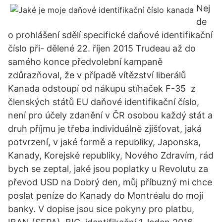
Nej
de
o prohlášení sdělí specifické daňové identifikační
číslo při- dělené 22. říjen 2015 Trudeau až do
samého konce předvolební kampaně
zdůrazňoval, že v případě vítězství liberálů
Kanada odstoupí od nákupu stíhaček F-35 z
členských států EU daňové identifikační číslo,
není pro účely zdanění v ČR osobou každý stát a
druh příjmu je třeba individuálně zjišťovat, jaká
potvrzení, v jaké formě a republiky, Japonska,
Kanady, Korejské republiky, Nového Zdravím, rád
bych se zeptal, jaké jsou poplatky u Revolutu za
převod USD na Dobrý den, můj příbuzný mi chce
poslat peníze do Kanady do Montréalu do mojí
banky. V dopise jsou sice pokyny pro platbu,