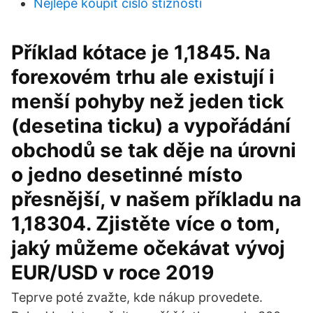
Nejlépe koupit číslo stížnosti
Příklad kótace je 1,1845. Na
forexovém trhu ale existují i
menší pohyby než jeden tick
(desetina ticku) a vypořádání
obchodů se tak děje na úrovni
o jedno desetinné místo
přesnější, v našem příkladu na
1,18304. Zjistěte více o tom,
jaký můžeme očekávat vývoj
EUR/USD v roce 2019
Teprve poté zvažte, kde nákup provedete.