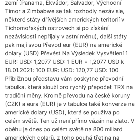
zemí (Panama, Ekvádor, Salvador, Východní
Timor a Zimbabwe se tak rozhodly nezávisle,
některé státy dřívějších amerických teritorií v
Tichomořských ostrovech si po získání
nezávislosti nepřijaly vlastní měnu), další státy
pak mají svou Převod eur (EUR) na americké
dolary (USD) Převést Na Výsledek Vysvětlení 1
EUR: USD: 1,2077 USD: 1 EUR = 1,2077 USD k
18.01.2021: 100 EUR: USD: 120,77 USD: 100
Přibližnou představu vám poskytne převodní
tabulka, která slouží pro rychlý přepočet TRX na
tradiční měny. Kromě převodu na české koruny
(CZK) a eura (EUR) je v tabulce také konverze na
americké dolary (USD), která se používá po
celém světě. Ten už není přímo vázán na zlato. V
oběhu je dnes po celém světě na 800 miliard
amerických dolarů, z toho pouhá třetina na