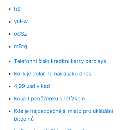
hS
yuHw
oCSz
mBtq
Telefonní číslo kreditní karty barclays
Kolik je dolar na naira jako dnes
4,99 usd v kad
Koupit peněženku s řetízkem
Kde je nejbezpečnější místo pro ukládání
bitcoinů