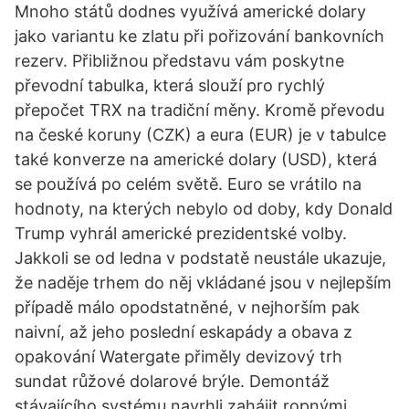
Mnoho států dodnes využívá americké dolary
jako variantu ke zlatu při pořizování bankovních
rezerv. Přibližnou představu vám poskytne
převodní tabulka, která slouží pro rychlý
přepočet TRX na tradiční měny. Kromě převodu
na české koruny (CZK) a eura (EUR) je v tabulce
také konverze na americké dolary (USD), která
se používá po celém světě. Euro se vrátilo na
hodnoty, na kterých nebylo od doby, kdy Donald
Trump vyhrál americké prezidentské volby.
Jakkoli se od ledna v podstatě neustále ukazuje,
že naděje trhem do něj vkládané jsou v nejlepším
případě málo opodstatněné, v nejhorším pak
naivní, až jeho poslední eskapády a obava z
opakování Watergate přiměly devizový trh
sundat růžové dolarové brýle. Demontáž
stávajícího systému navrhli zahájit ropnými