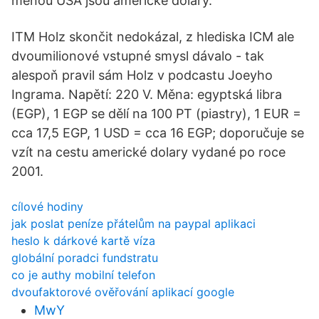
měnou USA jsou americké dolary.
ITM Holz skončit nedokázal, z hlediska ICM ale
dvoumilionové vstupné smysl dávalo - tak
alespoň pravil sám Holz v podcastu Joeyho
Ingrama. Napětí: 220 V. Měna: egyptská libra
(EGP), 1 EGP se dělí na 100 PT (piastry), 1 EUR =
cca 17,5 EGP, 1 USD = cca 16 EGP; doporučuje se
vzít na cestu americké dolary vydané po roce
2001.
cílové hodiny
jak poslat peníze přátelům na paypal aplikaci
heslo k dárkové kartě víza
globální poradci fundstratu
co je authy mobilní telefon
dvoufaktorové ověřování aplikací google
MwY