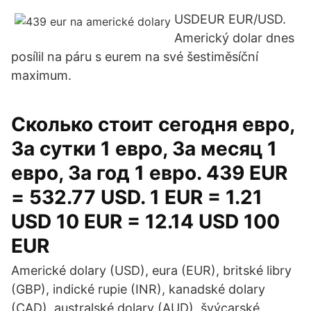
USDEUR EUR/USD.
Americký dolar dnes
posílil na páru s eurem na své šestiměsíční
maximum.
Сколько стоит сегодня евро,
За сутки 1 евро, За месяц 1
евро, За год 1 евро. 439 EUR
= 532.77 USD. 1 EUR = 1.21
USD 10 EUR = 12.14 USD 100
EUR
Americké dolary (USD), eura (EUR), britské libry
(GBP), indické rupie (INR), kanadské dolary
(CAD), australské dolary (AUD), švýcarské