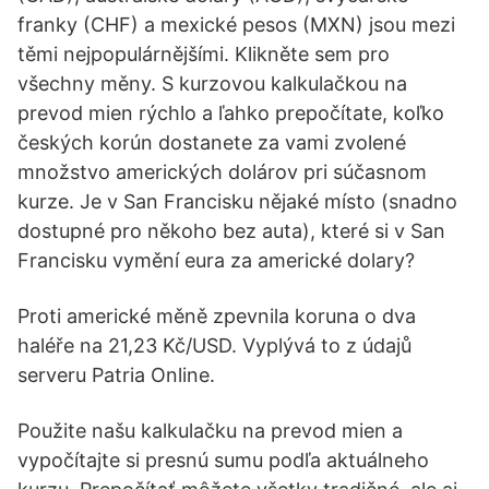
franky (CHF) a mexické pesos (MXN) jsou mezi
těmi nejpopulárnějšími. Klikněte sem pro
všechny měny. S kurzovou kalkulačkou na
prevod mien rýchlo a ľahko prepočítate, koľko
českých korún dostanete za vami zvolené
množstvo amerických dolárov pri súčasnom
kurze. Je v San Francisku nějaké místo (snadno
dostupné pro někoho bez auta), které si v San
Francisku vymění eura za americké dolary?
Proti americké měně zpevnila koruna o dva
haléře na 21,23 Kč/USD. Vyplývá to z údajů
serveru Patria Online.
Použite našu kalkulačku na prevod mien a
vypočítajte si presnú sumu podľa aktuálneho